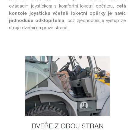
ovládacím joystickem s komfortní loketní opěrkou,
celá
konzole joysticku včetně loketní opěrky je navíc
jednoduše odklopitelná
, což zjednodušuje výstup ze
stroje dveřmi na pravé straně.
DVEŘE Z OBOU STRAN