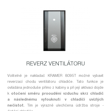
REVERZ VENTILÁTORU
Volitelně je nakladač KRAMER 8095T možné vybavit
reverzací chodu ventilátoru chladiče. Tato funkce je
ovládána jednoduše přímo z kabiny a při její aktivaci dojde
k
otočení směru prooudění vzduchu skrz chladič
a následnému vyfouknutí v chladiči uvízlých
nečistot.
Tím je výrazně ulechčena údržba stroje -