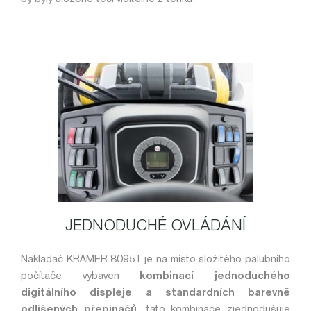
JEDNODUCHÉ OVLÁDÁNÍ
Nakladač KRAMER 8095T je na místo složitého palubního
počítače vybaven
kombinací jednoduchého
digitálního displeje a standardních barevně
odlišených přepínačů
, tato kombinace zjednodušuje