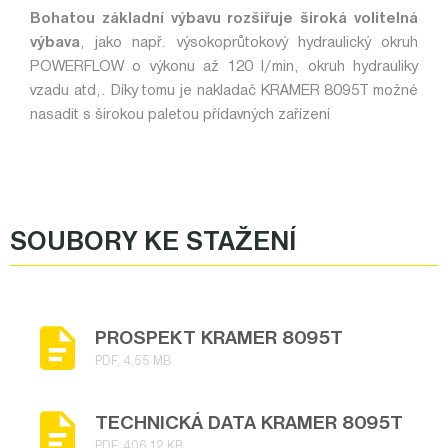
Bohatou základní výbavu rozšiřuje široká volitelná
výbava
, jako např. výsokoprůtokový hydraulický okruh
POWERFLOW o výkonu až 120 l/min, okruh hydrauliky
vzadu atd,. Díky tomu je nakladač KRAMER 8095T možné
nasadit s širokou paletou přídavných zařízení
SOUBORY KE STAŽENÍ
PROSPEKT KRAMER 8095T
PDF, 4,55 MB
TECHNICKÁ DATA KRAMER 8095T
PDF, 406,12 KB