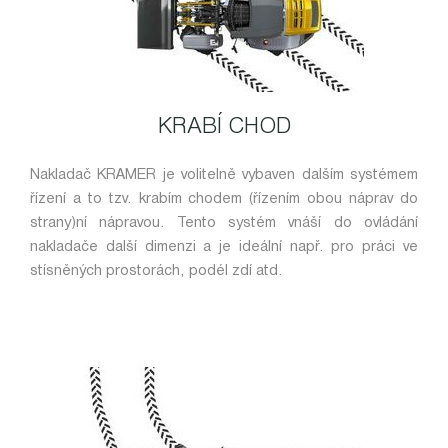
KRABÍ CHOD
Nakladač KRAMER je volitelně vybaven dalším systémem
řízení a to tzv. krabím chodem (řízením obou náprav do
strany)ní nápravou. Tento systém vnáší do ovládání
nakladače další dimenzi a je ideální např. pro práci ve
stísněných prostorách, podél zdí atd.