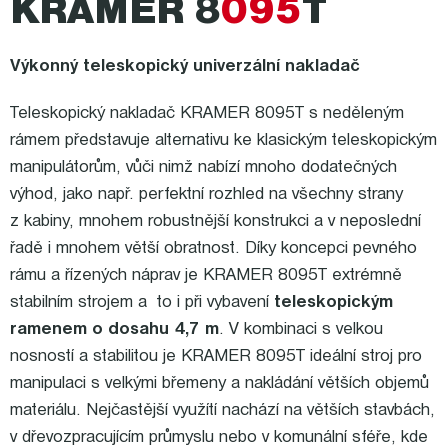
KRAMER 8
095
T
Výkonný teleskopický univerzální nakladač
Teleskopický nakladač KRAMER 8095T s neděleným
rámem představuje alternativu ke klasickým teleskopickým
manipulátorům, vůči nimž nabízí mnoho dodatečných
výhod, jako např. perfektní rozhled na všechny strany
z kabiny, mnohem robustnější konstrukci a v neposlední
řadě i mnohem větší obratnost. Díky koncepci pevného
rámu a řízených náprav je KRAMER 8095T extrémně
stabilním strojem a to i při vybavení
teleskopickým
ramenem o dosahu 4,7 m
. V kombinaci s velkou
nosností a stabilitou je KRAMER 8095T ideální stroj pro
manipulaci s velkými břemeny a nakládání větších objemů
materiálu. Nejčastější využítí nachází na větších stavbách,
v dřevozpracujícím průmyslu nebo v komunální sféře, kde