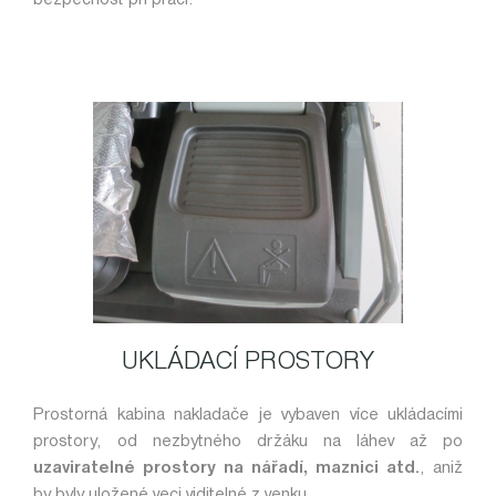
bezpečnost při práci.
UKLÁDACÍ PROSTORY
Prostorná kabina nakladače je vybaven více ukládacími
prostory, od nezbytného držáku na láhev až po
uzaviratelné prostory na nářadí, maznici atd.
, aniž
by byly uložené veci viditelné z venku.