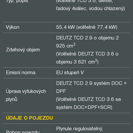
Typ, popis
(volitelně TCD 3.6, diesel,
řadový 4válec, vodou chlazený)
Výkon
55,4 kW (volitelně 77,4 kW)
DEUTZ TCD 2.9 o objemu 2
3
925 cm
Zdvihový objem
(Volitelně DEUTZ TCD 3.6 o
3
objemu 3 621 cm
)
Emisní norma
EU stupeň V
DEUTZ TCD 2.9 systém DOC +
Úprava výfukových
DPF
plynů
(Volitelně DEUTZ TCD 3.6 se
systém DOC+DPF+SCR)
ÚDAJE O POJEZDU
Plynule regulovatelný,
Pohon pojezdu