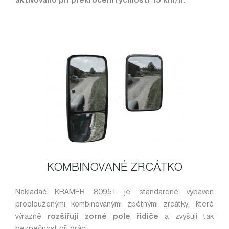
aktivováno při překročení rychlosti 15 km/h.
KOMBINOVANÉ ZRCÁTKO
Nakladač KRAMER 8095T je standardně vybaven
prodlouženými kombinovanými zpětnými zrcátky, které
výrazně
rozšiřují zorné pole řidiče
a zvyšují tak