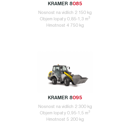
KRAMER 8
085
Nosnost na vidlích 2 150 kg
3
Objem lopaty 0,85-1,3 m
Hmotnost 4 750 kg
KRAMER 8
095
Nosnost na vidlích 2 300 kg
3
Objem lopaty 0,95-1,5 m
Hmotnost 5 200 kg