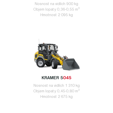
Nosnost na vidlích 900 kg
3
Objem lopaty 0,36-0,55 m
Hmotnost 2 095 kg
KRAMER 5
045
Nosnost na vidlích 1 310 kg
3
Objem lopaty 0,45-0,80 m
Hmotnost 2 675 kg