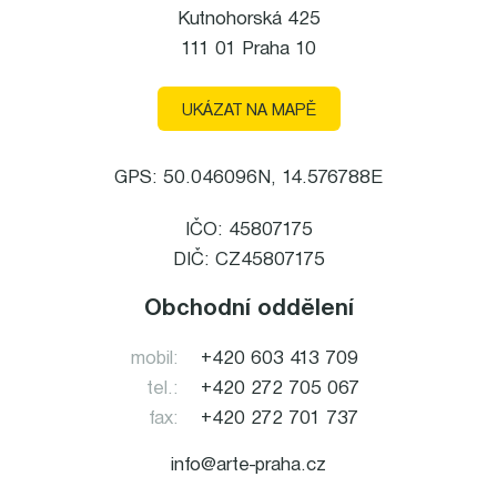
Kutnohorská 425
111 01 Praha 10
UKÁZAT NA MAPĚ
GPS: 50.046096N, 14.576788E
IČO: 45807175
DIČ: CZ45807175
Obchodní oddělení
mobil:
+420 603 413 709
tel.:
+420 272 705 067
fax:
+420 272 701 737
info@arte-praha.cz