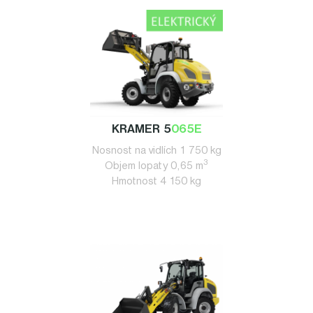
KRAMER 5
065E
Nosnost na vidlích 1 750 kg
3
Objem lopaty 0,65 m
Hmotnost 4 150 kg