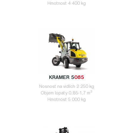
Hmotnost 4 400 kg
KRAMER 5
085
Nosnost na vidlích 2 250 kg
3
Objem lopaty 0,85-1,7 m
Hmotnost 5 000 kg