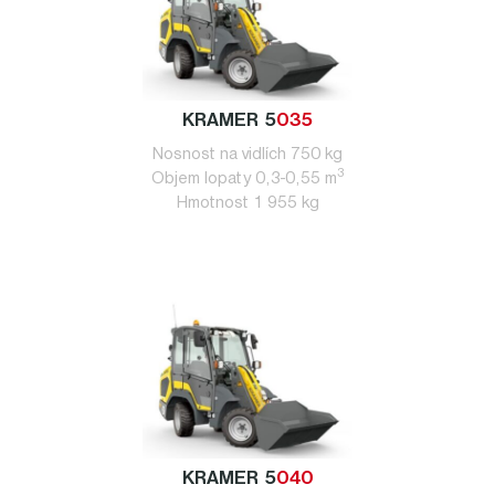
KRAMER 5
035
Nosnost na vidlích 750 kg
3
Objem lopaty 0,3-0,55 m
Hmotnost 1 955 kg
KRAMER 5
040