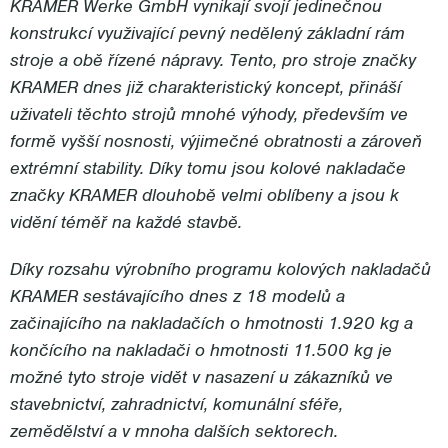
KRAMER Werke GmbH vynikají svojí jedinečnou
konstrukcí využivající pevný nedělený základní rám
stroje a obě řízené nápravy. Tento, pro stroje značky
KRAMER dnes již charakteristický koncept, přináší
uživateli těchto strojů mnohé výhody, především ve
formě vyšší nosnosti, výjimečné obratnosti a zároveň
extrémní stability. Díky tomu jsou kolové nakladače
značky KRAMER dlouhobě velmi oblíbeny a jsou k
vidění téměř na každé stavbě.
Díky rozsahu výrobního programu kolových nakladačů
KRAMER sestávajícího dnes z 18 modelů a
začinajícího na nakladačích o hmotnosti 1.920 kg a
končícího na nakladači o hmotnosti 11.500 kg je
možné tyto stroje vidět v nasazení u zákazníků ve
stavebnictví, zahradnictví, komunální sféře,
zemědělství a v mnoha dalších sektorech.