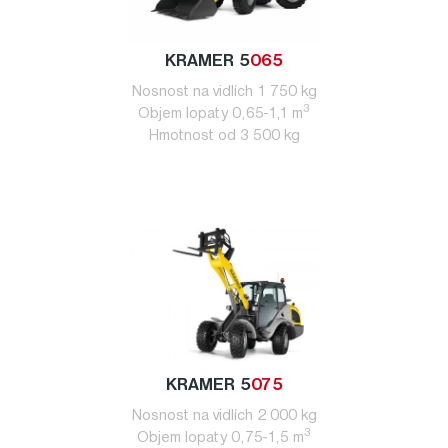
KRAMER 5
065
Nosnost na vidlích 1 750 kg
3
Objem lopaty 0,65-1,1 m
Hmotnost od 3 500 kg
KRAMER 5
075
Nosnost na vidlích 2 000 kg
3
Objem lopaty 0,75-1,5 m