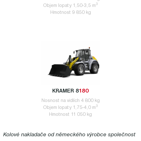
3
Objem lopaty 1,50-3,5 m
Hmotnost 9 850 kg
KRAMER 8
180
Nosnost na vidlích 4 800 kg
3
Objem lopaty 1,75-4,0 m
Hmotnost 11 050 kg
Kolové nakladače od německého výrobce společnost