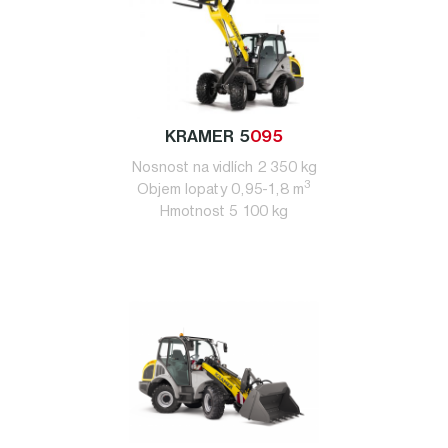
KRAMER 5
095
Nosnost na vidlích 2 350 kg
3
Objem lopaty 0,95-1,8 m
Hmotnost 5 100 kg