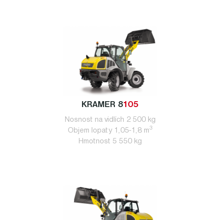
KRAMER 8
105
Nosnost na vidlích 2 500 kg
3
Objem lopaty 1,05-1,8 m
Hmotnost 5 550 kg