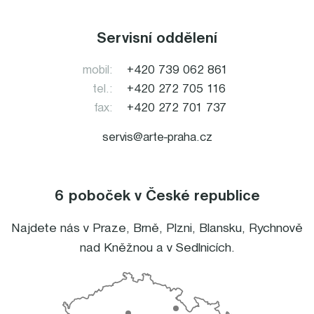
Servisní oddělení
mobil:
+420 739 062 861
tel.:
+420 272 705 116
fax:
+420 272 701 737
servis@arte-praha.cz
6 poboček v České republice
Najdete nás v
Praze
,
Brně
,
Plzni
,
Blansku
,
Rychnově
nad Kněžnou
a v
Sedlnicích
.