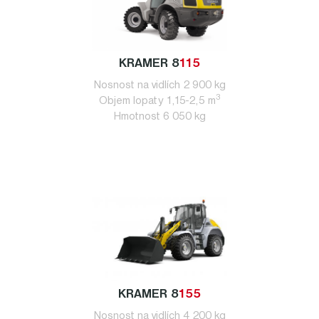
KRAMER 8
115
Nosnost na vidlích 2 900 kg
3
Objem lopaty 1,15-2,5 m
Hmotnost 6 050 kg
KRAMER 8
155
Nosnost na vidlích 4 200 kg