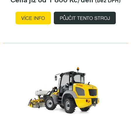
Cena již od 1 800 Kč
/den
(bez DPH)
VÍCE INFO
PŮJČIT TENTO STROJ