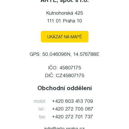
ARTE, spol. s r.o.
Kutnohorská 425
111 01 Praha 10
UKÁZAT NA MAPĚ
GPS: 50.046096N, 14.576788E
IČO: 45807175
DIČ: CZ45807175
Obchodní oddělení
mobil:
+420 603 413 709
tel.:
+420 272 705 067
fax:
+420 272 701 737