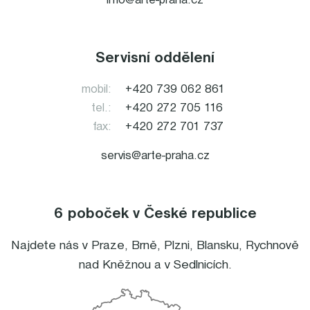
info@arte-praha.cz
Servisní oddělení
mobil:
+420 739 062 861
tel.:
+420 272 705 116
fax:
+420 272 701 737
servis@arte-praha.cz
6 poboček v České republice
Najdete nás v
Praze
,
Brně
,
Plzni
,
Blansku
,
Rychnově
nad Kněžnou
a v
Sedlnicích
.