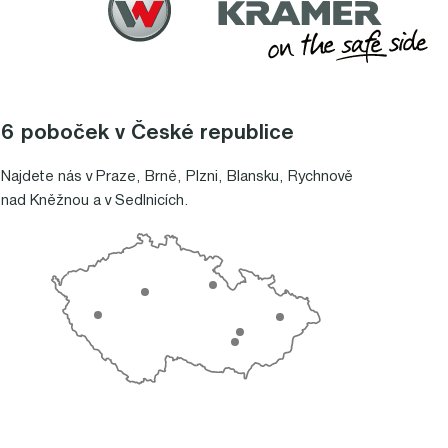
6 poboček v České republice
Najdete nás v
Praze
,
Brně
,
Plzni
,
Blansku
,
Rychnově
nad Kněžnou
a v
Sedlnicích
.