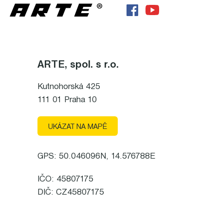
ARTE, spol. s r.o.
Kutnohorská 425
111 01 Praha 10
UKÁZAT NA MAPĚ
GPS: 50.046096N, 14.576788E
IČO: 45807175
DIČ: CZ45807175