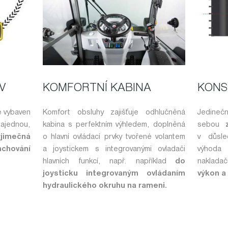
V
KOMFORTNÍ KABINA
KONS
 vybaven
Komfort obsluhy zajišťuje odhlučněná
Jedineč
ajednou,
kabina s perfektním výhledem, doplněná
sebou
ýjimečná
o hlavní ovládací prvky tvořené volantem
v důsle
chování
a joystickem s integrovanými ovladači
výhoda
hlavních funkcí, např. například
do
naklad
joysticku integrovaným ovládaním
výkon a
hydraulického okruhu na rameni.