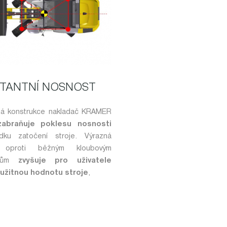
TANTNÍ NOSNOST
ná konstrukce nakladač KRAMER
zabraňuje poklesu nosnosti
dku zatočení stroje. Výrazná
 oproti běžným kloubovým
ačům
zvyšuje pro uživatele
 užitnou hodnotu stroje
,