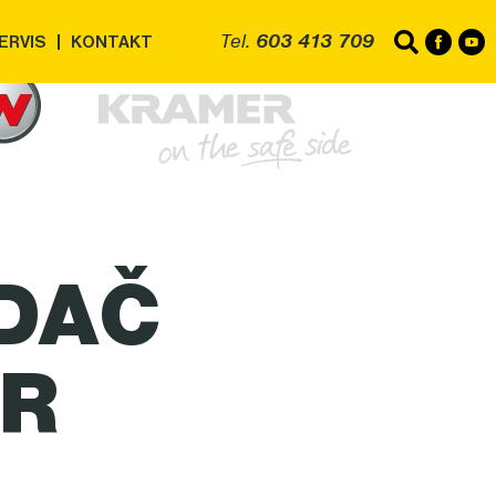
Tel.
603 413 709
ERVIS
KONTAKT
DAČ
R