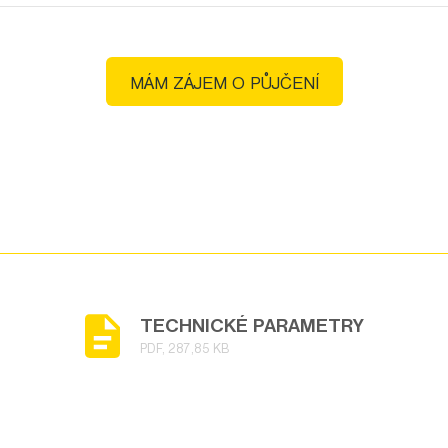
MÁM ZÁJEM O PŮJČENÍ
TECHNICKÉ PARAMETRY
PDF, 287,85 KB