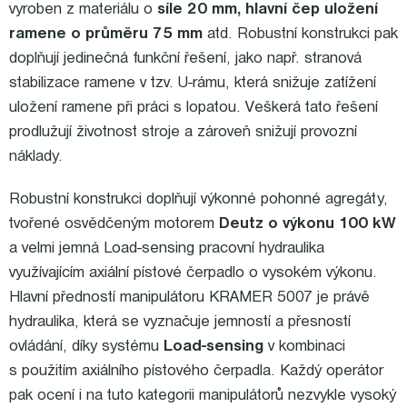
vyroben z materiálu o
síle 20 mm, hlavní čep uložení
ramene o průměru 75 mm
atd. Robustní konstrukci pak
doplňují jedinečná funkční řešení, jako např. stranová
stabilizace ramene v tzv. U-rámu, která snižuje zatížení
uložení ramene při práci s lopatou. Veškerá tato řešení
prodlužují životnost stroje a zároveň snižují provozní
náklady.
Robustní konstrukci doplňují výkonné pohonné agregáty,
tvořené osvědčeným motorem
Deutz o výkonu 100 kW
a velmi jemná Load-sensing pracovní hydraulika
využívajícím axiální pístové čerpadlo o vysokém výkonu.
Hlavní předností manipulátoru KRAMER 5007 je právě
hydraulika, která se vyznačuje jemností a přesností
ovládání, díky systému
Load-sensing
v kombinaci
s použitím axiálního pístového čerpadla. Každý operátor
pak ocení i na tuto kategorii manipulátorů nezvykle vysoký