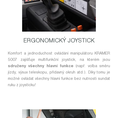
ERGONOMICKÝ JOYSTICK
Komfort a jednoduchost ovládání manipulátoru KRAMER
5007 zajišťuje multifunkční joystick, na kterém jsou
sdruženy všechny hlavní funkce
(např. volba směru
jízdy, výsuv teleskopu, přídavný okruh atd.). Díky tomu je
možné ovládat všechny hlavní funkce bez nutnosti sundat
ruku z joysticku!