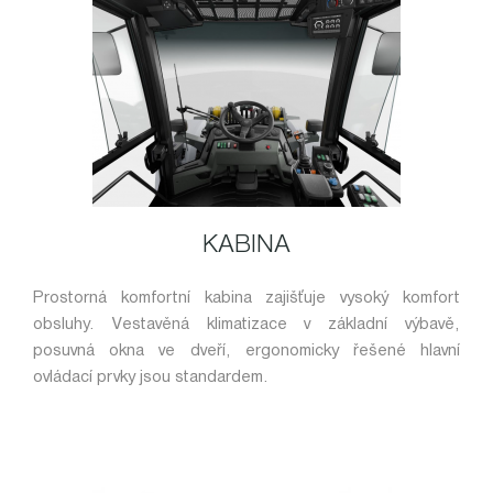
KABINA
Prostorná komfortní kabina zajišťuje vysoký komfort
obsluhy. Vestavěná klimatizace v základní výbavě,
posuvná okna ve dveří, ergonomicky řešené hlavní
ovládací prvky jsou standardem.