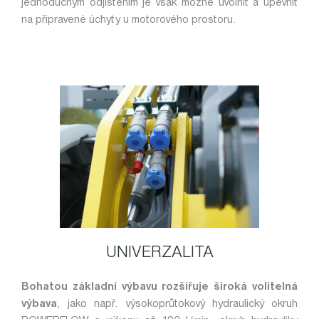
jednoduchým odjištěním je však možné uvolnit a upevnit
na připravené úchyty u motorového prostoru.
UNIVERZALITA
Bohatou základní výbavu rozšiřuje široká volitelná
výbava
, jako např. výsokoprůtokový hydraulický okruh