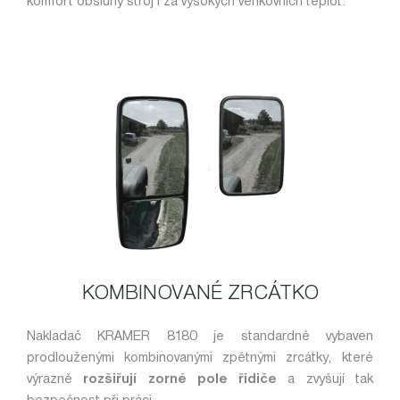
komfort obsluhy stroj i za vysokých venkovních teplot.
KOMBINOVANÉ ZRCÁTKO
Nakladač KRAMER 8180 je standardně vybaven
prodlouženými kombinovanými zpětnými zrcátky, které
výrazně
rozšiřují zorné pole řidiče
a zvyšují tak