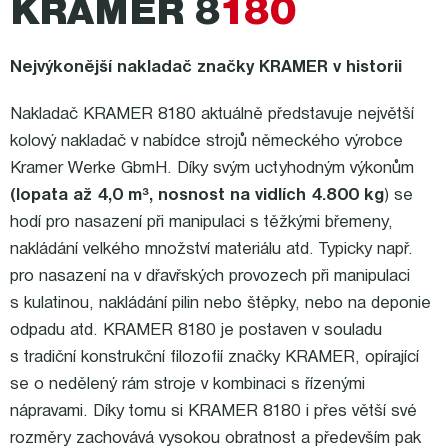
KRAMER 8
180
Nejvýkonější nakladač značky KRAMER v historii
Nakladač KRAMER 8180 aktuálně představuje největší
kolový nakladač v nabídce strojů německého výrobce
Kramer Werke GbmH. Díky svým uctyhodným výkonům
(lopata až 4,0 m³, nosnost na vidlích 4.800 kg
) se
hodí pro nasazení při manipulaci s těžkými břemeny,
nakládání velkého množství materiálu atd. Typicky např.
pro nasazení na v dřavřských provozech při manipulaci
s kulatinou, nakládání pilin nebo štěpky, nebo na deponie
odpadu atd. KRAMER 8180 je postaven v souladu
s tradiční konstrukční filozofií značky KRAMER, opírající
se o nedělený rám stroje v kombinaci s řízenými
nápravami. Díky tomu si KRAMER 8180 i přes větší své
rozměry zachovává vysokou obratnost a především pak