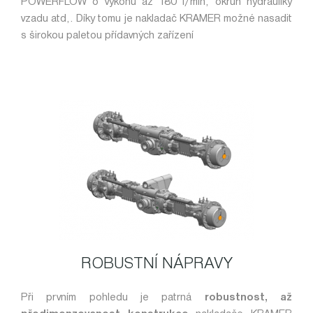
POWERFLOW o výkonu až 180 l/min, okruh hydrauliky
vzadu atd,. Díky tomu je nakladač KRAMER možné nasadit
s širokou paletou přídavných zařízení
ROBUSTNÍ NÁPRAVY
Při prvním pohledu je patrná
robustnost, až