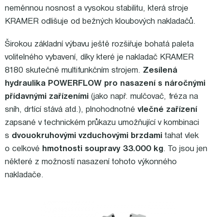
neměnnou nosnost a vysokou stabilitu, která stroje
KRAMER odlišuje od bežných kloubových nakladačů.
Širokou základní výbavu ještě rozšiřuje bohatá paleta
volitelného vybavení, díky které je nakladač KRAMER
8180 skutečně multifunkčním strojem.
Zesílená
hydraulika POWERFLOW pro nasazení s náročnými
přídavnými zařízeními
(jako např. mulčovač, fréza na
sníh, drtící stává atd.), plnohodnotné
vlečné zařízení
zapsané v technickém průkazu umožňující v kombinaci
s
dvouokruhovými vzduchovými brzdami
tahat vlek
o celkové
hmotnosti soupravy 33.000 kg
. To jsou jen
některé z možností nasazení tohoto výkonného
nakladače.