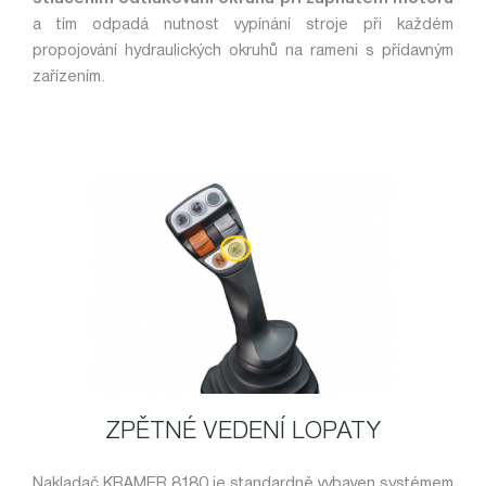
a tím odpadá nutnost vypínání stroje při každém
propojování hydraulických okruhů na rameni s přídavným
zařízením.
ZPĚTNÉ VEDENÍ LOPATY
Nakladač KRAMER 8180 je standardně vybaven systémem