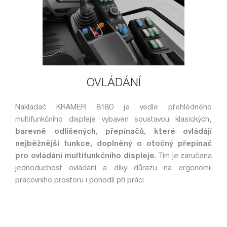
OVLÁDÁNÍ
Nakladač KRAMER 8180 je vedle přehlédného
multifunkčního displeje vybaven soustavou klasických,
barevně odlišených, přepínačů, které ovládájí
nejběžnější funkce, doplněný o otočný přepínač
pro ovládání multifunkčního displeje.
Tím je zaručena
jednoduchost ovládání a díky důrazu na ergonomii
pracovního prostoru i pohodlí při práci.