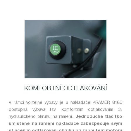
KOMFORTNÍ ODTLAKOVÁNÍ
V rámci volitelné výbavy je u nakladače KRAMER 8180
dostupná výbava tzv. komfortním odtlakováním 3.
hydraulického okruhu na rameni.
Jednoduché tlačítko
umístěné na rameni nakladače zabezpečuje svým
stlačením odtlakování okruhu při zapnutém motoru