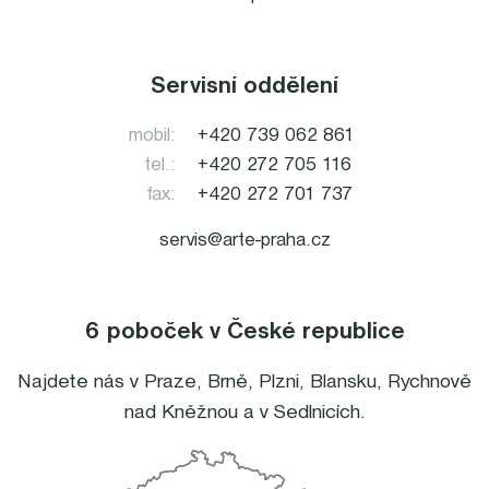
Servisní oddělení
mobil:
+420 739 062 861
tel.:
+420 272 705 116
fax:
+420 272 701 737
servis@arte-praha.cz
6 poboček v České republice
Najdete nás v
Praze
,
Brně
,
Plzni
,
Blansku
,
Rychnově
nad Kněžnou
a v
Sedlnicích
.