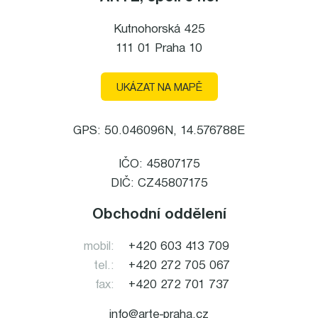
Kutnohorská 425
111 01 Praha 10
UKÁZAT NA MAPĚ
GPS: 50.046096N, 14.576788E
IČO: 45807175
DIČ: CZ45807175
Obchodní oddělení
mobil:
+420 603 413 709
tel.:
+420 272 705 067
fax:
+420 272 701 737
info@arte-praha.cz